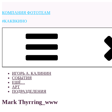
Перейти
к
КОМПАНИЯ ФОТОTEAM
содержимому
#КАКВКИНО
ИГОРЬ А. КАЛИНИН
СОБЫТИЯ
ЕЩЁ…
АРТ
ПОДРАЗДЕЛЕНИЯ
Mark Thyrring_www