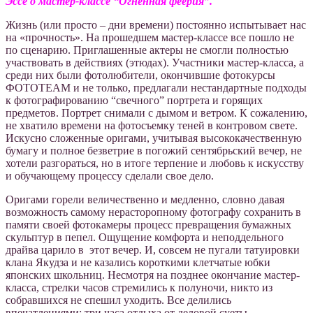
Эссе о мастер-классе “Огненная феерия”.
Жизнь (или просто – дни времени) постоянно испытывает нас
на «прочность». На прошедшем мастер-классе все пошло не
по сценарию. Приглашенные актеры не смогли полностью
участвовать в действиях (этюдах). Участники мастер-класса, а
среди них были фотолюбители, окончившие фотокурсы
ФОТОTEAM и не только, предлагали нестандартные подходы
к фотографированию “свечного” портрета и горящих
предметов. Портрет снимали с дымом и ветром. К сожалению,
не хватило времени на фотосъемку теней в контровом свете.
Искусно сложенные оригами, учитывая высококачественную
бумагу и полное безветрие в погожий сентябрьский вечер, не
хотели разгораться, но в итоге терпение и любовь к искусству
и обучающему процессу сделали свое дело.
Оригами горели величественно и медленно, словно давая
возможность самому нерасторопному фотографу сохранить в
памяти своей фотокамеры процесс превращения бумажных
скульптур в пепел. Ощущение комфорта и неподдельного
драйва царило в этот вечер. И, совсем не пугали татуировки
клана Якудза и не казались короткими клетчатые юбки
японских школьниц. Несмотря на позднее окончание мастер-
класса, стрелки часов стремились к полуночи, никто из
собравшихся не спешил уходить. Все делились
впечатлениями: три часа отдыха от деловой суеты.