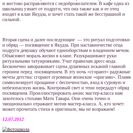
и жестоко расправляются с недоброжелателем. В кафе одна из
школьниц узнает от подруги, что она также как и ее отец
входит в клан Якудза, и хочет стать такой же бесстрашной и
сильной.
Вторая сцена и далее последующие — это ритуал подготовки
и обряд — посвящение в Якудза. При наставничестве отца
подруги девушку обучают единоборствам и владением мечом.
Объясняют мораль жизни в клане. Разукрашивают руки
ритуальными татуировками. Учат правилам дресс-кода.
Бесконечно завораживает сцена душевных исканий главной
героини перед посвящением. В эту ночь «сгорают» радужные
мечты детства: сгорают огромные японские «оригами». Пламя
символизирует прощание с беспечностью, вход в суровую и
небезопасную жизнь. Контровый свет и тени передадут обряд
посвящения. Проиллюстрировать анонс мастер-класса нам
захотелось стихами Мати Тавара. Они очень точно и
эмоционально отражают мотив мастер-класса. А, кто хочет:
может прочитать стихи в оригинале, мы не возражаем!
12.07.2012