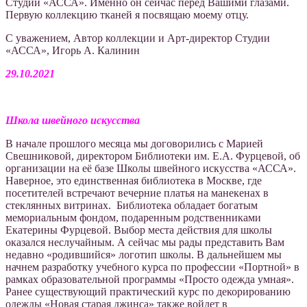
Cтудии «АССА». Именно он сейчас перед Вашими глазами.
Первую коллекцию тканей я посвящаю моему отцу.
С уважением,
Автор коллекции и Арт-директор Студии
«АССА», Игорь А. Калинин
29.10.2021
Школа швейного искусства
В начале прошлого месяца мы договорились с Марией
Свешниковой, директором Библиотеки им. Е.А. Фурцевой, об
организации на её базе Школы швейного искусства «АССА».
Наверное, это единственная библиотека в Москве, где
посетителей встречают вечерние платья на манекенах в
стеклянных витринах. Библиотека обладает богатым
мемориальным фондом, подаренным родственниками
Екатерины Фурцевой. Выбор места действия для школы
оказался неслучайным. А сейчас мы рады представить Вам
недавно «родившийся» логотип школы. В дальнейшем мы
начнем разработку учебного курса по профессии «Портной» в
рамках образовательной программы «Просто одежда умная».
Ранее существующий практический курс по декорированию
одежды «Новая старая джинса» также войдет в