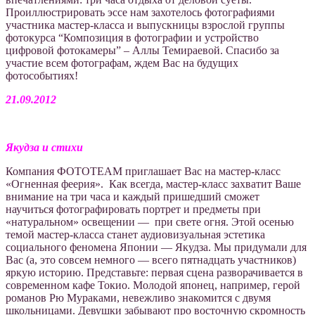
Проиллюстрировать эссе нам захотелось фотографиями
участника мастер-класса и выпускницы взрослой группы
фотокурса “Композиция в фотографии и устройство
цифровой фотокамеры” – Аллы Темираевой. Cпасибо за
участие всем фотографам, ждем Вас на будущих
фотособытиях!
21.09.2012
Якудза и стихи
Компания ФОТОТЕАМ приглашает Вас на мастер-класс
«Огненная феерия». Как всегда, мастер-класс захватит Ваше
внимание на три часа и каждый пришедший сможет
научиться фотографировать портрет и предметы при
«натуральном» освещении — при свете огня. Этой осенью
темой мастер-класса станет аудиовизуальная эстетика
социального феномена Японии — Якудза. Мы придумали для
Вас (а, это совсем немного — всего пятнадцать участников)
яркую историю. Представьте: первая сцена разворачивается в
современном кафе Токио. Молодой японец, например, герой
романов Рю Мураками, невежливо знакомится с двумя
школьницами. Девушки забывают про восточную скромность