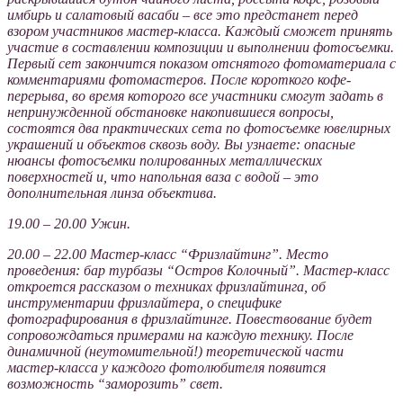
имбирь и салатовый васаби – все это предстанет перед
взором участников мастер-класса. Каждый сможет принять
участие в составлении композиции и выполнении фотосъемки.
Первый сет закончится показом отснятого фотоматериала с
комментариями фотомастеров. После короткого кофе-
перерыва, во время которого все участники cмогут задать в
непринужденной обстановке накопившиеся вопросы,
состоятся два практических сета по фотосъемке ювелирных
украшений и объектов сквозь воду. Вы узнаете: опасные
нюансы фотосъемки полированных металлических
поверхностей и, что напольная ваза с водой – это
дополнительная линза объектива.
19.00 – 20.00 Ужин.
20.00 – 22.00 Мастер-класc “Фризлайтинг”. Место
проведения: бар турбазы “Остров Колочный”. Мастер-класс
откроется рассказом о техниках фризлайтинга, об
инструментарии фризлайтера, о специфике
фотографирования в фризлайтинге. Повествование будет
сопровождаться примерами на каждую технику. После
динамичной (неутомительной!) теоретической части
мастер-класса у каждого фотолюбителя появится
возможность “заморозить” свет.