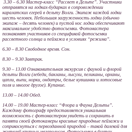
3.30 – 6.30 Мастер-класс “Рассвет в Дельте”. Участники
отправятся на лодках-бударках в сопровождении
каралатских егерей в дельту Волги. Экипаж каждой лодки
шесть человек. Небольшая загруженность лодки (обычно
экипаж – десять человек) и пустой нос лодки обеспечивают
максимальное удобство фотосъемки. Фотомастера
познакомят участников со спецификой фотосъемки
рассветного солнца и пейзажа в условиях “режима”.
6.30 – 8.30 Свободное время. Cон.
8.30 – 9.30 Завтрак.
9.30 – 13.00 Ознакомительная экскурсия с фауной и флорой
дельты Волги (лебеди, бакланы, лысухи, пеликаны, орланы,
цапли, выпи, норки, ондатры, белые кувшинки и лотосовые
поля и многое другое). Купание.
13.00 – 14.00 Обед.
14.00 – 19.00 Мастер-класс “Флора и Фауна Дельты”.
Каждому фотографу предоставляется уникальная
возможность с фотомастером увидеть и сохранить в
памяти своей фотокамеры красивые природные пейзажи и
соприкоснуться с первозданной природой – такой далекой для
жителей крупных мегаполисов. Фотосъемка в бухтах.