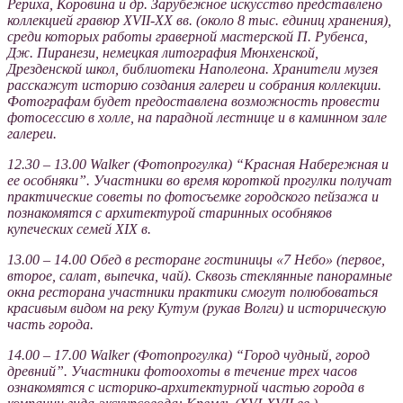
Рериха, Коровина и др. Зарубежное искусство представлено
коллекцией гравюр XVII-XX вв. (около 8 тыс. единиц хранения),
среди которых работы граверной мастерской П. Рубенса,
Дж. Пиранези, немецкая литография Мюнхенской,
Дрезденской школ, библиотеки Наполеона. Хранители музея
расскажут историю создания галереи и собрания коллекции.
Фотографам будет предоставлена возможность провести
фотосессию в холле, на парадной лестнице и в каминном зале
галереи.
12.30 – 13.00 Walker (Фотопрогулка) “Красная Набережная и
ее особняки”. Участники во время короткой прогулки получат
практические советы по фотосъемке городского пейзажа и
познакомятся с архитектурой старинных особняков
купеческих семей XIX в.
13.00 – 14.00 Обед в ресторане гостиницы «7 Небо» (первое,
второе, салат, выпечка, чай). Сквозь стеклянные панорамные
окна ресторана участники практики смогут полюбоваться
красивым видом на реку Кутум (рукав Волги) и историческую
часть города.
14.00 – 17.00 Walker (Фотопрогулка) “Город чудный, город
древний”. Участники фотоохоты в течение трех часов
ознакомятся с историко-архитектурной частью города в