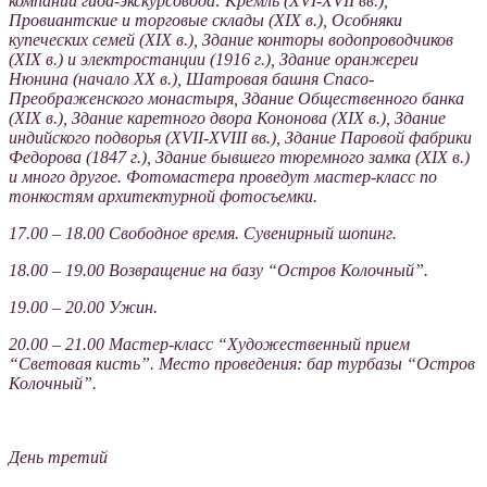
компании гида-экскурсовода: Кремль (XVI-XVII вв.),
Провиантские и торговые склады (XIX в.), Особняки
купеческих семей (XIX в.), Здание конторы водопроводчиков
(XIX в.) и электростанции (1916 г.), Здание оранжереи
Нюнина (начало XX в.), Шатровая башня Спасо-
Преображенского монастыря, Здание Общественного банка
(XIX в.), Здание каретного двора Кононова (XIX в.), Здание
индийского подворья (XVII-XVIII вв.), Здание Паровой фабрики
Федорова (1847 г.), Здание бывшего тюремного замка (XIX в.)
и много другое. Фотомастера проведут мастер-класс по
тонкостям архитектурной фотосъемки.
17.00 – 18.00 Свободное время. Сувенирный шопинг.
18.00 – 19.00 Возвращение на базу “Остров Колочный”.
19.00 – 20.00 Ужин.
20.00 – 21.00 Мастер-класс “Художественный прием
“Cветовая кисть”. Место проведения: бар турбазы “Остров
Колочный”.
День третий