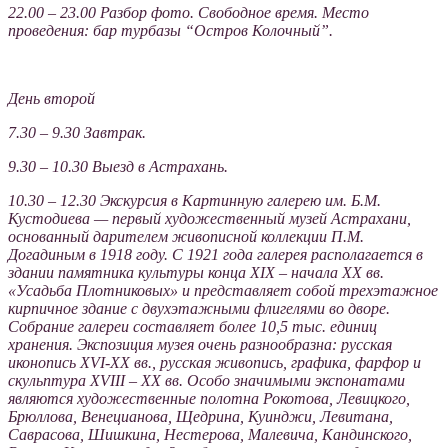
22.00 – 23.00 Разбор фото. Свободное время. Место
проведения: бар турбазы “Остров Колочный”.
День второй
7.30 – 9.30 Завтрак.
9.30 – 10.30 Выезд в Астрахань.
10.30 – 12.30 Экскурсия в Картинную галерею им. Б.М.
Кустодиева — первый художественный музей Астрахани,
основанный дарителем живописной коллекции П.М.
Догадиным в 1918 году. С 1921 года галерея располагается в
здании памятника культуры конца XIX – начала XX вв.
«Усадьба Плотниковых» и представляет собой трехэтажное
кирпичное здание с двухэтажными флигелями во дворе.
Собрание галереи составляет более 10,5 тыс. единиц
хранения. Экспозиция музея очень разнообразна: русская
иконопись XVI-XX вв., русская живопись, графика, фарфор и
скульптура XVIII – XX вв. Особо значимыми экспонатами
являются художественные полотна Рокотова, Левицкого,
Брюллова, Венецианова, Щедрина, Куинджи, Левитана,
Саврасова, Шишкина, Нестерова, Малевича, Кандинского,